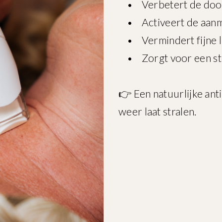
• Verbetert de doorbl
• Activeert de aanmaa
• Vermindert fijne li
• Zorgt voor een stev
👉 Een natuurlijke ant
weer laat stralen.