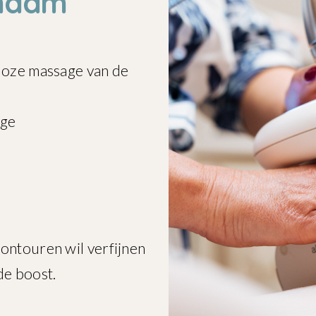
chaam
nloze massage van de
age
contouren wil verfijnen
de boost.